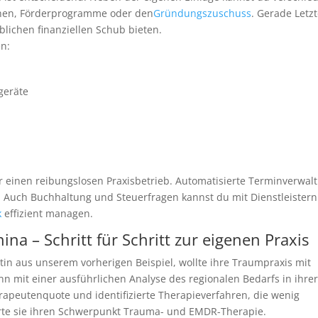
ehen, Förderprogramme oder den
Gründungszuschuss
. Gerade Letz
lichen finanziellen Schub bieten.
en:
geräte
für einen reibungslosen Praxisbetrieb. Automatisierte Terminverwal
 Auch Buchhaltung und Steuerfragen kannst du mit Dienstleistern
k
effizient managen.
ina – Schritt für Schritt zur eigenen Praxis
in aus unserem vorherigen Beispiel, wollte ihre Traumpraxis mit
n mit einer ausführlichen Analyse des regionalen Bedarfs in ihre
rapeutenquote und identifizierte Therapieverfahren, die wenig
erte sie ihren Schwerpunkt Trauma- und EMDR-Therapie.