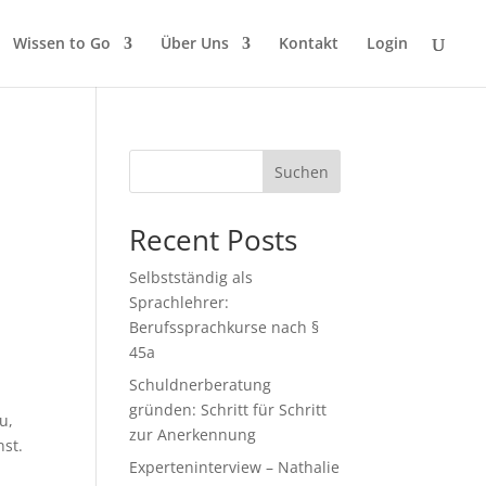
Wissen to Go
Über Uns
Kontakt
Login
Suchen
Recent Posts
Selbstständig als
Sprachlehrer:
Berufssprachkurse nach §
45a
Schuldnerberatung
gründen: Schritt für Schritt
u,
zur Anerkennung
nst.
Experteninterview – Nathalie