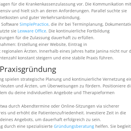
erlagen für die Krankenkassenzulassung vor. Die Kommunikation mi
tensiv und hielt sich an deren Anforderungen. Parallel suchte sie
Mietkosten und guter Verkehrsanbindung.
r Software
SimplePractice
, die ihr bei Terminplanung, Dokumentat
utzte sie
Lexware Office
. Die kontinuierliche Fortbildung
zungen für die Zulassung dauerhaft zu erfüllen.
nahmen: Erstellung einer Website, Eintrag in
egionalen Ärzten. Innerhalb eines Jahres hatte Janina nicht nur 
ntenzahl konstant steigern und eine stabile Praxis führen.
e Praxisgründung
 spielen strategische Planung und kontinuierliche Vernetzung ei
chleuten und Ärzten, um Überweisungen zu fördern. Positioniere d
dem du deine individuellen Angebote und Therapieformen
 etwa durch Abendtermine oder Online-Sitzungen via sicherer
is und erhöht die Patientenzufriedenheit. Investiere Zeit in die
deines Angebots, um dauerhaft erfolgreich zu sein.
g durch eine spezialisierte
Gründungsberatung
helfen. Sie begleit