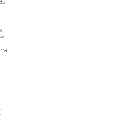
 du
e,
ow
erne
.
r