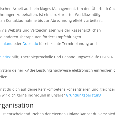
utischen Arbeit auch ein kluges Management. Um den Überblick üb
ungen zu behalten, ist ein strukturierter Workflow nötig.
sten Kontaktaufnahme bis zur Abrechnung effektiv arbeitest:
via Website und Verzeichnissen wie der Kassenärztlichen
nd anderen Therapeuten fördert Empfehlungen.
minland
oder
Dubsado
für effiziente Terminplanung und
iatixx
hilft, Therapieprotokolle und Behandlungsverläufe DSGVO-
stem deiner KV die Leistungsnachweise elektronisch einreichen 
llen.
nnst du dich auf deine Kernkompetenz konzentrieren und gleichzei
n wir dich gerne individuell in unserer
Gründungsberatung
.
rganisation
e ist entscheidend. Neben der eigenen Einlage kannst du verschie