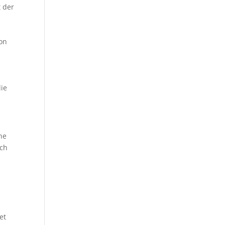
t der
ion
die
ne
ich
et