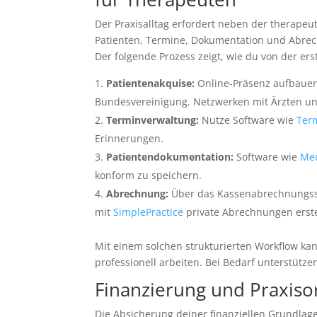
Der Praxisalltag erfordert neben der therape
Patienten, Termine, Dokumentation und Abrechn
Der folgende Prozess zeigt, wie du von der er
Patientenakquise:
Online-Präsenz aufbauen 
Bundesvereinigung. Netzwerken mit Ärzten u
Terminverwaltung:
Nutze Software wie
Ter
Erinnerungen.
Patientendokumentation:
Software wie
Med
konform zu speichern.
Abrechnung:
Über das Kassenabrechnungssy
mit
SimplePractice
private Abrechnungen erste
Mit einem solchen strukturierten Workflow ka
professionell arbeiten. Bei Bedarf unterstütze
Finanzierung und Praxiso
Die Absicherung deiner finanziellen Grundlag