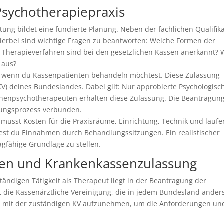
Psychotherapiepraxis
ung bildet eine fundierte Planung. Neben der fachlichen Qualifik
Hierbei sind wichtige Fragen zu beantworten: Welche Formen der
 Therapieverfahren sind bei den gesetzlichen Kassen anerkannt? 
 aus?
h, wenn du Kassenpatienten behandeln möchtest. Diese Zulassung
(KV) deines Bundeslandes. Dabei gilt: Nur approbierte Psychologisc
henpsychotherapeuten erhalten diese Zulassung. Die Beantragung
rungsprozess verbunden.
Du musst Kosten für die Praxisräume, Einrichtung, Technik und lauf
rtest du Einnahmen durch Behandlungssitzungen. Ein realistischer
agfähige Grundlage zu stellen.
gen und Krankenkassenzulassung
tändigen Tätigkeit als Therapeut liegt in der Beantragung der
t die Kassenärztliche Vereinigung, die in jedem Bundesland ander
ntakt mit der zuständigen KV aufzunehmen, um die Anforderungen un